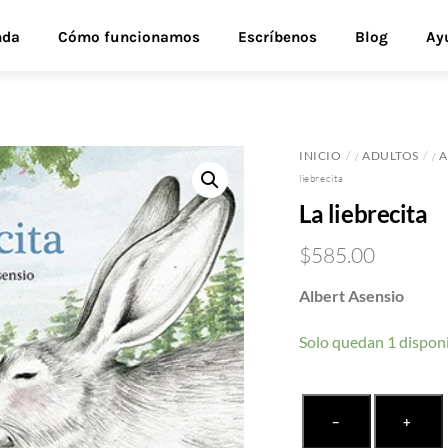
nda
Cómo funcionamos
Escríbenos
Blog
Ay
INICIO
ADULTOS
A
/
/
liebrecita
La liebrecita
$
585.00
Albert Asensio
Solo quedan 1 dispon
La
−
+
liebrecita