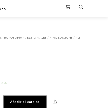
uda
Search
NTROPOSOFÍA
EDITORIALES
ING EDICIONS
/
/
/ La
ibles
Share
Añadir al carrito