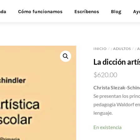
nda
Cómo funcionamos
Escríbenos
Blog
Ay
INICIO
ADULTOS
A
/
/
La dicción artí
$
620.00
Christa Slezak-Schin
Se presentan los princ
pedagogía Waldorf en
lenguaje.
En existencia