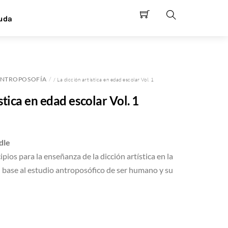
uda
Search
NTROPOSOFÍA
/ La dicción artística en edad escolar Vol. 1
stica en edad escolar Vol. 1
dle
ipios para la enseñanza de la dicción artística en la
 base al estudio antroposófico de ser humano y su