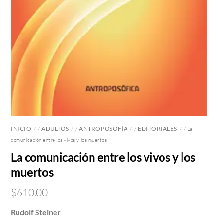
INICIO
ADULTOS
ANTROPOSOFÍA
EDITORIALES
/
/
/
/ La
comunicación entre los vivos y los muertos
La comunicación entre los vivos y los
muertos
$
610.00
Rudolf Steiner