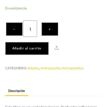
En existencia
Hermano
−
+
animal
cantidad
Share
Añadir al carrito
CATEGORÍAS:
Adultos
,
Antroposofía
,
Antroposófica
Descripción
Este libro es un verdadero tesoro. Profundas reflexiones