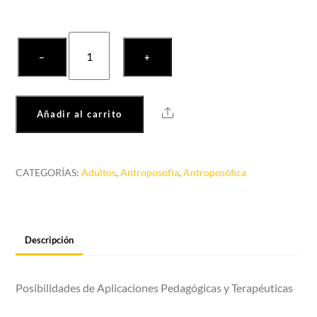
Gimnasia
−
+
Bothmer
cantidad
Share
Añadir al carrito
CATEGORÍAS:
Adultos
,
Antroposofía
,
Antroposófica
Descripción
Posibilidades de Aplicaciones Pedagógicas y Terapéuticas