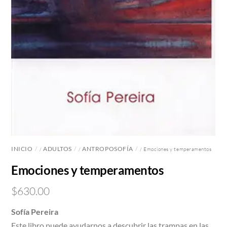
INICIO
ADULTOS
ANTROPOSOFÍA
/
/
/ Emociones y temperamentos
Emociones y temperamentos
$
630.00
Sofía Pereira
Este libro puede ayudarnos a descubrir las trampas en las