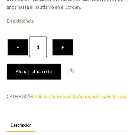
años hasta el bautismo en el Jordán.
En existencia
El
−
+
Quinto
Evangelio
cantidad
Share
Añadir al carrito
CATEGORÍAS:
Adultos
,
Antroposofía
,
Antroposófica
,
Editoriales
Descripción