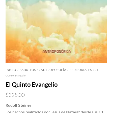
INICIO
ADULTOS
ANTROPOSOFÍA
EDITORIALES
/
/
/
/ El
Quinto Evangelio
El Quinto Evangelio
$
325.00
Rudolf Steiner
Los hechos realizados por Jesús de Nazaret desde sus 13