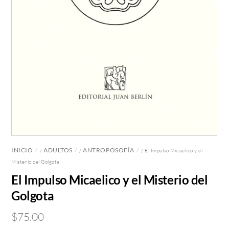
INICIO
ADULTOS
ANTROPOSOFÍA
/
/
/ El Impulso Micaelico y el
Misterio del Golgota
El Impulso Micaelico y el Misterio del
Golgota
$
75.00