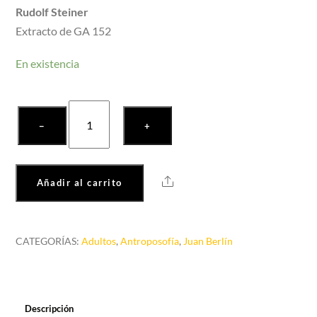
Rudolf Steiner
Extracto de GA 152
En existencia
El
−
+
Impulso
Micaelico
y
Share
Añadir al carrito
el
Misterio
del
CATEGORÍAS:
Adultos
,
Antroposofía
,
Juan Berlín
Golgota
cantidad
Descripción