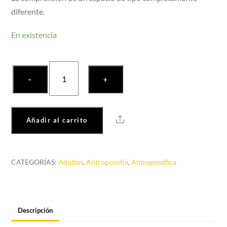
diferente.
En existencia
El
−
+
Espacio
Etéreo,
Geometría
Share
Añadir al carrito
Moderna
cantidad
CATEGORÍAS:
Adultos
,
Antroposofía
,
Antroposófica
Descripción