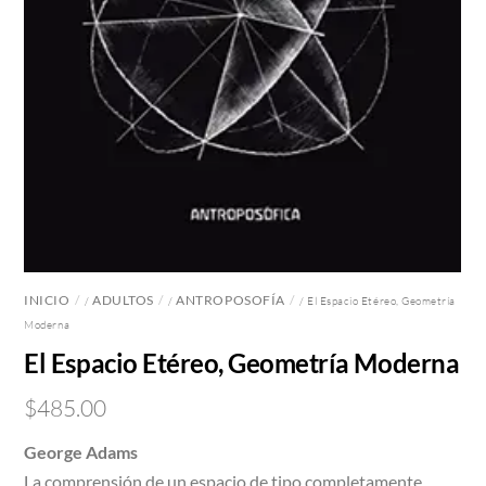
INICIO
ADULTOS
ANTROPOSOFÍA
/
/
/ El Espacio Etéreo, Geometría
Moderna
El Espacio Etéreo, Geometría Moderna
$
485.00
George Adams
La comprensión de un espacio de tipo completamente