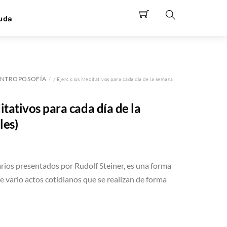
uda
Search
NTROPOSOFÍA
/ Ejercicios Meditativos para cada día de la semana
tativos para cada día de la
les)
iarios presentados por Rudolf Steiner, es una forma
e vario actos cotidianos que se realizan de forma