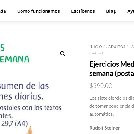
nda
Cómo funcionamos
Escríbenos
Blog
Ay
INICIO
ADULTOS
A
/
/
(postales)
Ejercicios Medi
semana (posta
$
390.00
Los siete ejercicios d
de tomar conciencia d
automática.
Rudolf Steiner