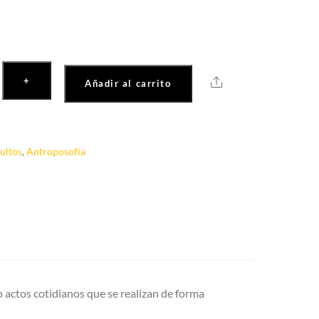
+
Share
os
Añadir al carrito
ultos
,
Antroposofía
o actos cotidianos que se realizan de forma