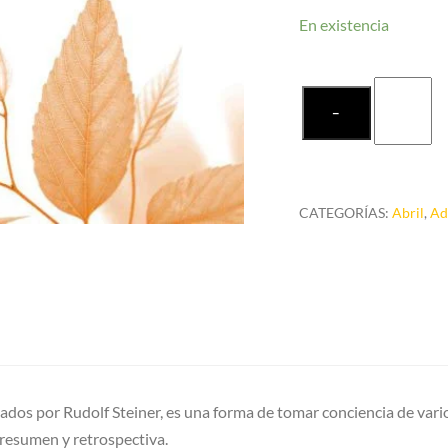
En existencia
Ejercicios
−
Meditativ
para
cada
día
CATEGORÍAS:
Abril
,
Ad
de
la
semana
(postales)
cantidad
ntados por Rudolf Steiner, es una forma de tomar conciencia de vari
 resumen y retrospectiva.