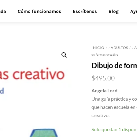
nda
Cómo funcionamos
Escríbenos
Blog
Ay
INICIO
ADULTOS
A
/
/
de formas creativo
Dibujo de for
$
495.00
Angela Lord
Una guía práctica y c
que hacen escuela en c
creativo.
Solo quedan 1 dispon