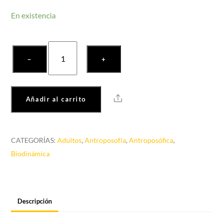
En existencia
Curso
−
+
de
agricultura
biológico-
Share
Añadir al carrito
dinámica
cantidad
CATEGORÍAS:
Adultos
,
Antroposofía
,
Antroposófica
,
Biodinámica
Descripción