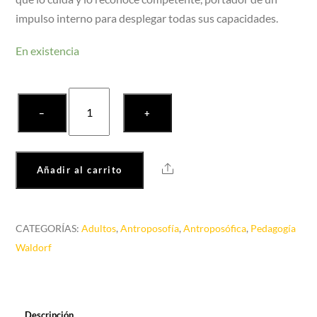
impulso interno para desplegar todas sus capacidades.
En existencia
Creciendo
−
+
con
amor
cantidad
Share
Añadir al carrito
CATEGORÍAS:
Adultos
,
Antroposofía
,
Antroposófica
,
Pedagogía
Waldorf
Descripción