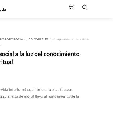
uda
Search
NTROPOSOFÍA
EDITORIALES
/
/ Comprensión social a la luz del
al
cial a la luz del conocimiento
ritual
ida interior, el equilibrio entre las fuerzas
as., la falta de moral llevó al hundimiento de la