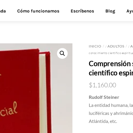
nda
Cómo funcionamos
Escríbenos
Blog
Ay
INICIO
ADULTOS
A
/
/
conocimiento científico espiritu
Comprensión so
científico espi
$
1,160.00
Rudolf Steiner
La entidad humana, la v
luciféricas y ahrimánic
Atlántida, etc.