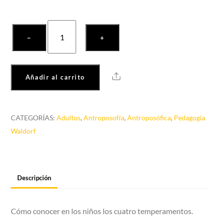
Coloquios
−
+
pedagógicos
cantidad
Share
Añadir al carrito
CATEGORÍAS:
Adultos
,
Antroposofía
,
Antroposófica
,
Pedagogía
Waldorf
Descripción
Cómo conocer en los niños los cuatro temperamentos.