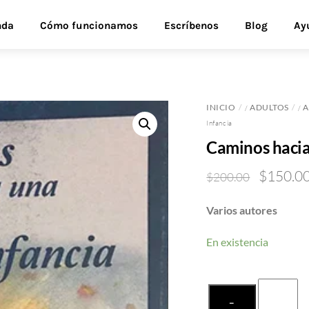
nda
Cómo funcionamos
Escríbenos
Blog
Ay
INICIO
ADULTOS
A
/
/
Infancia
Caminos hacia 
Original
$
150.0
$
200.00
price
Varios autores
was:
$200.00
En existencia
Caminos
−
hacia