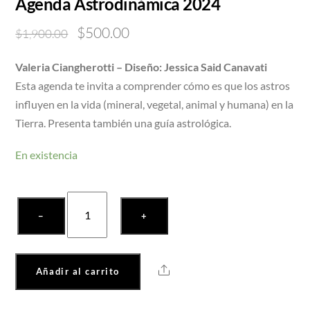
Agenda Astrodinámica 2024
Original
Current
$
500.00
$
1,900.00
price
price
Valeria Ciangherotti – Diseño: Jessica Said Canavati
was:
is:
Esta agenda te invita a comprender cómo es que los astros
$1,900.00.
$500.00.
influyen en la vida (mineral, vegetal, animal y humana) en la
Tierra. Presenta también una guía astrológica.
En existencia
Agenda
−
+
Astrodinámica
2024
cantidad
Share
Añadir al carrito