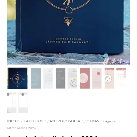
INICIO
ADULTOS
ANTROPOSOFÍA
OTRAS
/
/
/
/ Agenda
Astrodinámica 2024