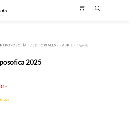
uda
Search
NTROPOSOFÍA
EDITORIALES
ABRIL
/
/
/ Agenda
posofica 2025
ar -
ultos