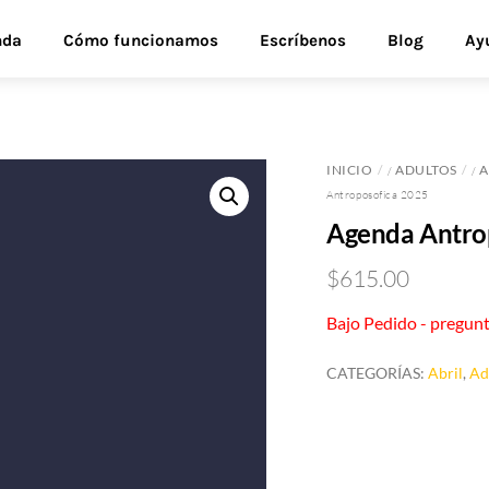
nda
Cómo funcionamos
Escríbenos
Blog
Ay
INICIO
ADULTOS
A
/
/
Antroposofica 2025
Agenda Antro
$
615.00
Bajo Pedido - pregunt
CATEGORÍAS:
Abril
,
Ad