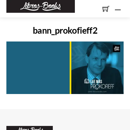
Skip
Men
to
content
bann_prokofieff2