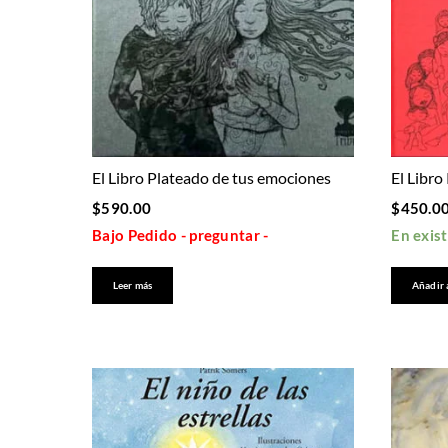
El Libro Plateado de tus emociones
El Libro
$
590.00
$
450.0
Bajo Pedido - preguntar -
En exis
Leer más
Añadir 