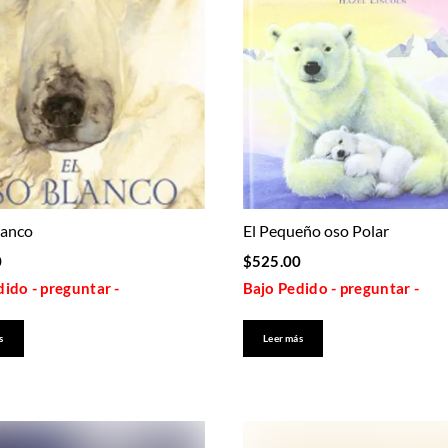
lanco
El Pequeño oso Polar
0
$
525.00
ido - preguntar -
Bajo Pedido - preguntar -
s
Leer más