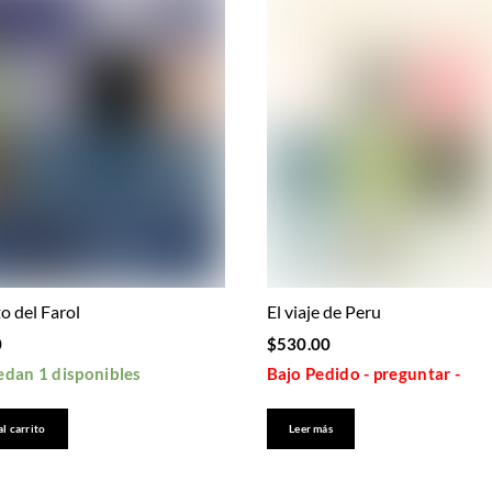
to del Farol
El viaje de Peru
0
$
530.00
edan 1 disponibles
Bajo Pedido - preguntar -
al carrito
Leer más