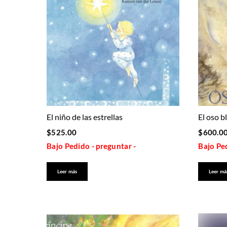
El niño de las estrellas
El oso b
$
525.00
$
600.0
Bajo Pedido - preguntar -
Bajo Ped
Leer más
Leer má