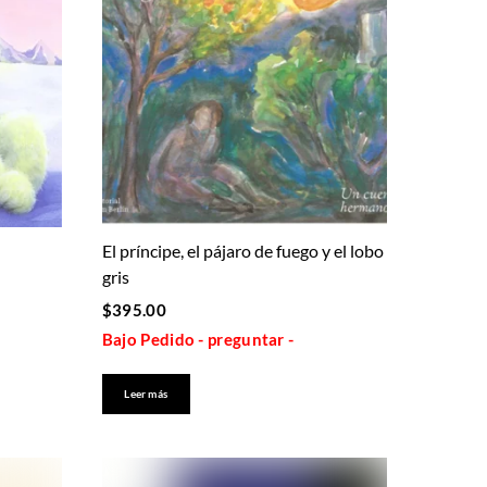
El príncipe, el pájaro de fuego y el lobo
gris
$
395.00
Bajo Pedido - preguntar -
Leer más