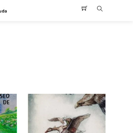
uda
Search