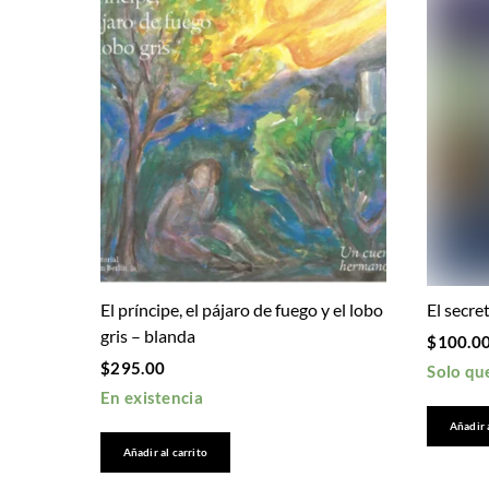
El príncipe, el pájaro de fuego y el lobo
El secre
gris – blanda
$
100.0
$
295.00
Solo qu
En existencia
Añadir 
Añadir al carrito