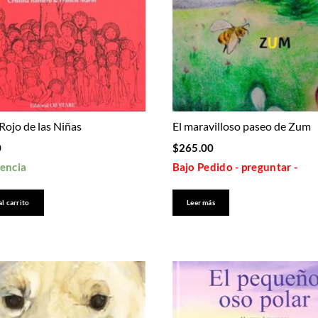
 Rojo de las Niñas
El maravilloso paseo de Zum
0
$
265.00
tencia
Bajo Pedido - preguntar -
al carrito
Leer más