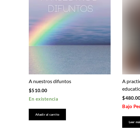
A nuestros difuntos
A practi
educati
$
510.00
$
480.0
En existencia
Bajo Ped
Añadir al carrito
Leer má