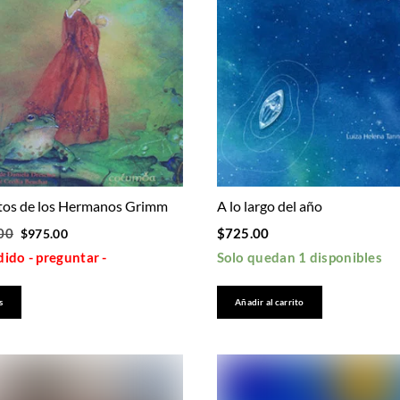
tos de los Hermanos Grimm
A lo largo del año
Original
Current
00
$
725.00
$
975.00
price
price
ido - preguntar -
Solo quedan 1 disponibles
was:
is:
$1,440.00.
$975.00.
s
Añadir al carrito