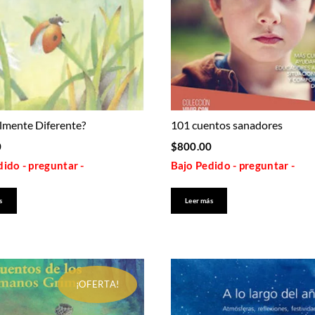
almente Diferente?
101 cuentos sanadores
0
$
800.00
ido - preguntar -
Bajo Pedido - preguntar -
s
Leer más
¡OFERTA!