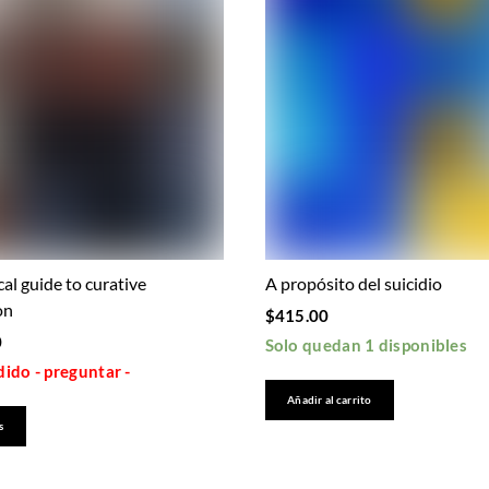
cal guide to curative
A propósito del suicidio
on
$
415.00
0
Solo quedan 1 disponibles
ido - preguntar -
Añadir al carrito
s