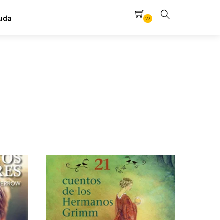
uda
27
Search