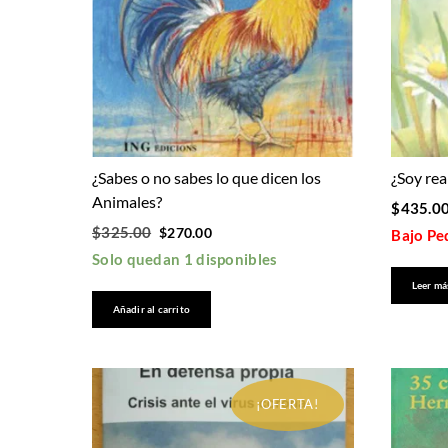
¿Sabes o no sabes lo que dicen los
¿Soy re
Animales?
$
435.0
Original
Current
$
325.00
$
270.00
Bajo Ped
price
price
Solo quedan 1 disponibles
was:
is:
Leer má
$325.00.
$270.00.
Añadir al carrito
¡OFERTA!