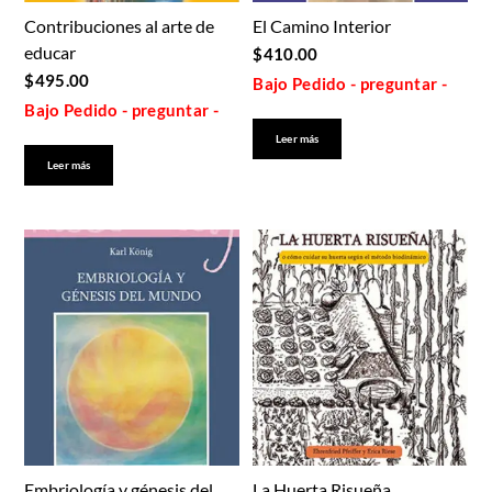
Contribuciones al arte de
El Camino Interior
educar
$
410.00
$
495.00
Bajo Pedido - preguntar -
Bajo Pedido - preguntar -
Leer más
Leer más
Embriología y génesis del
La Huerta Risueña