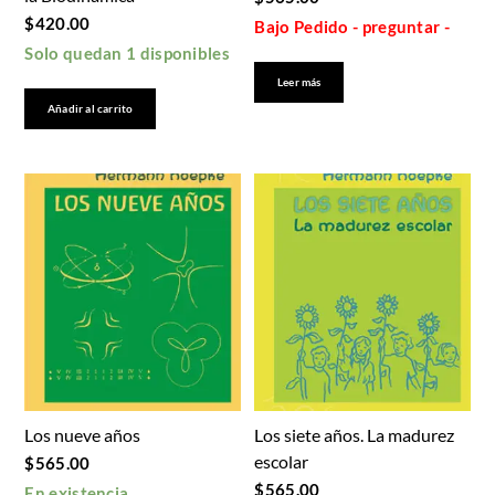
$
420.00
Bajo Pedido - preguntar -
Solo quedan 1 disponibles
Leer más
Añadir al carrito
Los nueve años
Los siete años. La madurez
escolar
$
565.00
$
565.00
En existencia